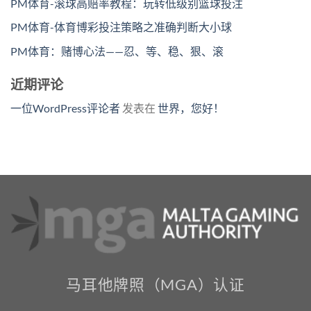
PM体育-滚球高赔率教程：玩转低级别篮球投注
PM体育-体育博彩投注策略之准确判断大小球
PM体育：赌博心法——忍、等、稳、狠、滚
近期评论
一位WordPress评论者
发表在
世界，您好！
马耳他牌照（MGA）认证