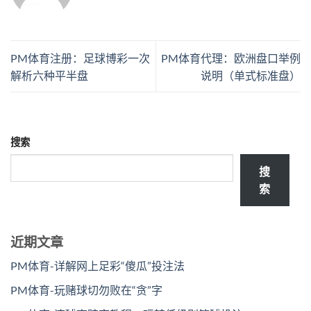
PM体育注册：足球博彩一次
PM体育代理：欧洲盘口举例
解析六种平半盘
说明（单式标准盘）
搜索
搜
索
近期文章
PM体育-详解网上足彩“傻瓜”投注法
PM体育-玩赌球切勿败在“贪”字