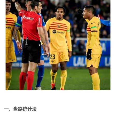
一、盘路统计法