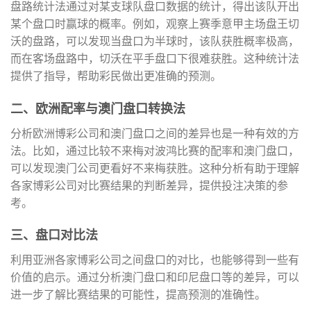
盘路统计法通过对某支球队盘口数据的统计，得出该队开出
某个盘口时赢球的概率。例如，观察上赛季意甲主场盘王切
沃的盘路，可以发现当盘口为半球时，该队获胜概率极高，
而在客场盘路中，切沃在平手盘口下很难获胜。这种统计法
提供了指导，帮助彩民做出更准确的预测。
二、欧洲配率与澳门盘口转换法
分析欧洲博彩公司和澳门盘口之间的差异也是一种有效的方
法。比如，通过比较不来梅对波鸿比赛的配率和澳门盘口，
可以发现澳门公司更看好不来梅获胜。这种分析有助于理解
各家博彩公司对比赛结果的判断差异，提供投注决策的参
考。
三、盘口对比法
利用亚洲各家博彩公司之间盘口的对比，也能够得到一些有
价值的启示。通过分析澳门盘口和印尼盘口等的差异，可以
进一步了解比赛结果的可能性，提高预测的准确性。