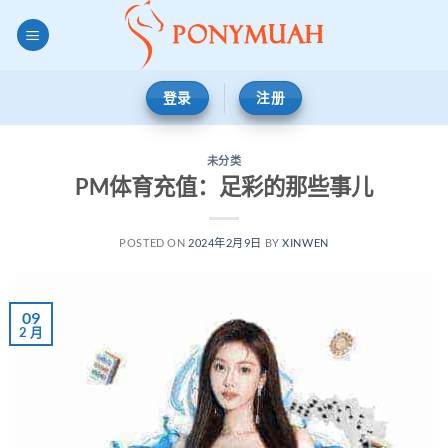
跳
到
内
容
登录
注册
未分类
PM体育充值：足彩的那些事儿
POSTED ON
2024年2月9日
BY
XINWEN
09
2 月